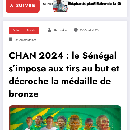
tara renforce le leadership solidaire de la Côte d’Ivoire en Afrique
Éléphants : la FIF tourne la page Emerse Faé
A SUIVRE
Actu
Sports
Durandeau
29 Août 2025
0 Commentaires
CHAN 2024 : le Sénégal
s’impose aux tirs au but et
décroche la médaille de
bronze