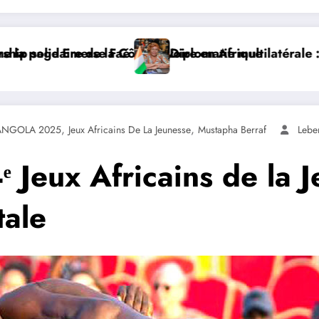
e
tilatérale : à Addis-Abeba, SE Mme Nialé Kaba porte la 
𝐉𝐎𝐉 𝐃𝐀𝐊𝐀𝐑 𝟐𝟎𝟐
,
,
ANGOLA 2025
Jeux Africains De La Jeunesse
Mustapha Berraf
Leben
 Jeux Africains de la 
tale