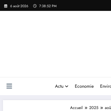
Aller
6 août 2026
7:38:54 PM
au
contenu
Actu
Economie
Envir
Accueil
2025
aoû