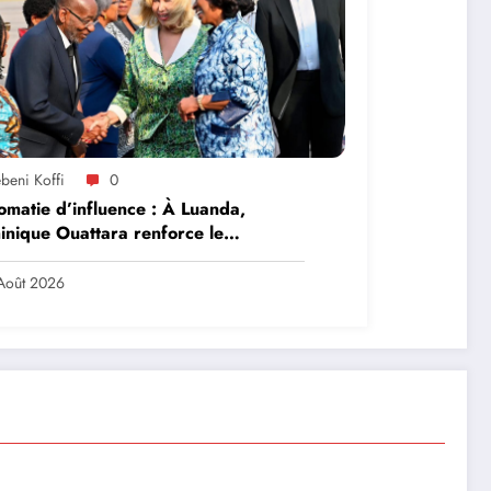
beni Koffi
0
omatie d’influence : À Luanda,
nique Ouattara renforce le
ership solidaire de la Côte d’Ivoire
frique
Août 2026