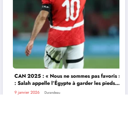
CAN 2025 : le Sénégal renverse le Souda
(3-1) et file en quarts
3 janvier 2026
Durandeau
Actu
Economie
Environnement
Grands Genres
Sports
is »
Tourisme
TV
Contactez nous
s
Site conçu par EcofinanceCI | Powered By
SpiceThemes