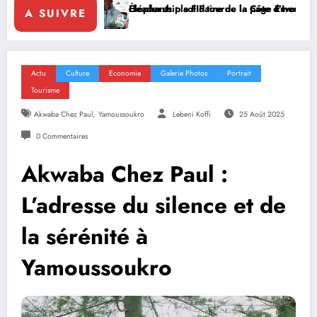
daire de la Côte d’Ivoire en Afrique
FIF tourne la page Emerse Faé
Diplomatie multilatérale : à A
A SUIVRE
Actu
Culture
Economie
Galerie Photos
Portrait
Tourisme
,
Akwaba Chez Paul
Yamoussoukro
Lebeni Koffi
25 Août 2025
0 Commentaires
Akwaba Chez Paul :
L’adresse du silence et de
la sérénité à
Yamoussoukro