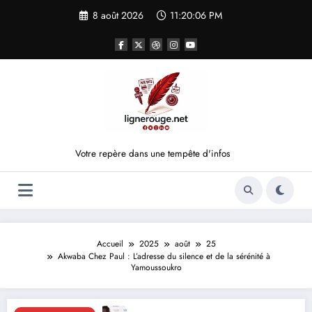
Aller
8 août 2026
11:20:07 PM
au
contenu
Votre repère dans une tempête d'infos
Accueil
2025
août
25
Akwaba Chez Paul : L’adresse du silence et de la sérénité à
Yamoussoukro