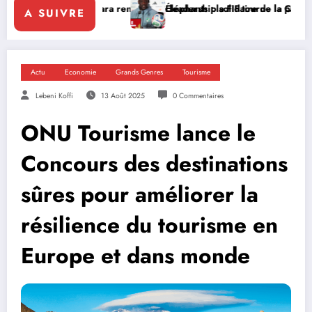
ttara renforce le leadership solidaire de la Côte d’Ivoire en Afrique
Éléphants : la FIF tourne la page Emerse Faé
A SUIVRE
Actu
Economie
Grands Genres
Tourisme
Lebeni Koffi
13 Août 2025
0 Commentaires
ONU Tourisme lance le
Concours des destinations
sûres pour améliorer la
résilience du tourisme en
Europe et dans monde