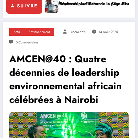
force le leadership solidaire de la Côte d’Ivoire en Afrique
Éléphants : la FIF tourne la page Emerse Faé
Diplom
A SUIVRE
Actu
Environnement
Lebeni Koffi
13 Août 2025
0 Commentaires
AMCEN@40 : Quatre
décennies de leadership
environnemental africain
célébrées à Nairobi