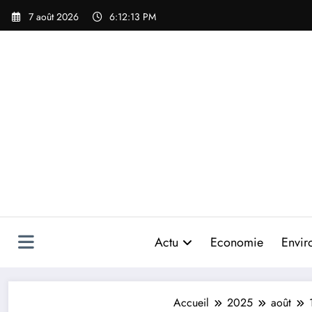
Aller
7 août 2026
6:12:15 PM
au
contenu
Actu
Economie
Envir
Accueil
2025
août