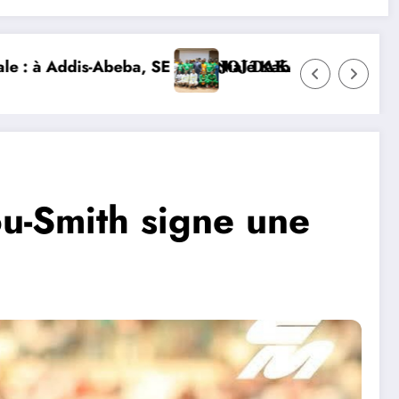
ôte d’Ivoire et lance la construction de la nouvelle c
𝐋È𝐓𝐄𝐒 𝐈𝐕𝐎𝐈𝐑𝐈𝐄𝐍𝐒 𝐒’𝐈𝐌𝐏𝐑È𝐆𝐍𝐄𝐍𝐓 𝐃𝐄𝐒 𝐕𝐀𝐋𝐄𝐔𝐑𝐒 
DIPLOMATIE NUMÉRIQUE : LA 
ou-Smith signe une