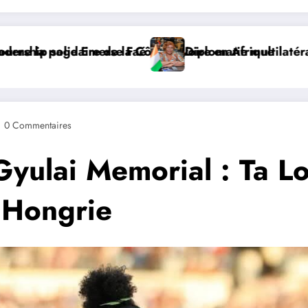
à Addis-Abeba, SE Mme Nialé Kaba porte la voix de la C
𝐉𝐎𝐉 𝐃𝐀𝐊𝐀𝐑 𝟐𝟎𝟐𝟔 : 𝐋𝐄𝐒 𝐀𝐓𝐇
0 Commentaires
Gyulai Memorial : Ta L
n Hongrie