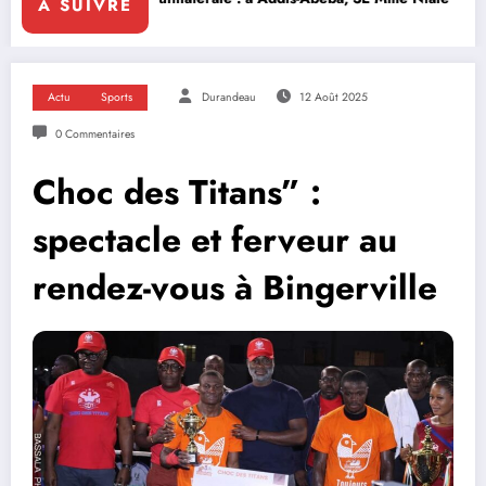
A SUIVRE
Actu
Sports
Durandeau
12 Août 2025
0 Commentaires
Choc des Titans” :
spectacle et ferveur au
rendez-vous à Bingerville