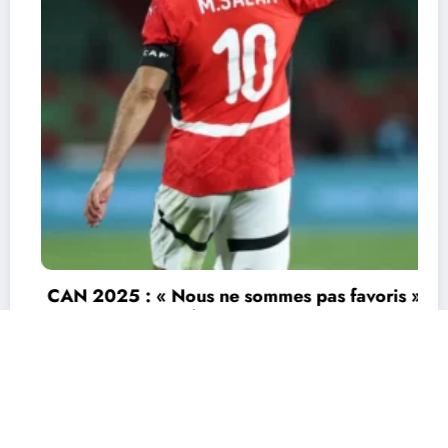
CAN 2025 : « Nous ne sommes pas favoris »
: Salah appelle l’Égypte à garder les pieds
sur terre
9 janvier 2026
Durandeau