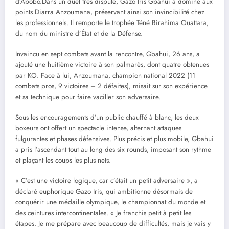
d’Abobo.Dans un duel très disputé, Gazo Iris Gbahui a dominé aux
points Diarra Anzoumana, préservant ainsi son invincibilité chez
les professionnels. Il remporte le trophée Téné Birahima Ouattara,
du nom du ministre d’État et de la Défense.
Invaincu en sept combats avant la rencontre, Gbahui, 26 ans, a
ajouté une huitième victoire à son palmarès, dont quatre obtenues
par KO. Face à lui, Anzoumana, champion national 2022 (11
combats pros, 9 victoires – 2 défaites), misait sur son expérience
et sa technique pour faire vaciller son adversaire.
Sous les encouragements d’un public chauffé à blanc, les deux
boxeurs ont offert un spectacle intense, alternant attaques
fulgurantes et phases défensives. Plus précis et plus mobile, Gbahui
a pris l’ascendant tout au long des six rounds, imposant son rythme
et plaçant les coups les plus nets.
« C’est une victoire logique, car c’était un petit adversaire », a
déclaré euphorique Gazo Iris, qui ambitionne désormais de
conquérir une médaille olympique, le championnat du monde et
des ceintures intercontinentales. « Je franchis petit à petit les
étapes. Je me prépare avec beaucoup de difficultés, mais je vais y