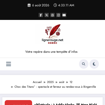
Aller
6 août 2026
4:33:12 AM
au
contenu
Votre repère dans une tempête d'infos
Accueil
2025
août
12
Choc des Titans” : spectacle et ferveur au rendez-vous à Bingerville
ie multilatérale : à Addis-Abeba, SE Mme Nialé Kaba porte la voix de la
𝐉𝐎𝐉 𝐃𝐀𝐊𝐀𝐑