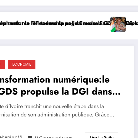
rce le leadership solidaire de la Côte d’Ivoire en Afr
 : la FIF tourne la page Emerse Faé
Diplomatie m
U
ECONOMIE
nsformation numérique:le
GDS propulse la DGI dans
re de l’intelligence
e d'Ivoire franchit une nouvelle étape dans la
spatiale
nisation de son administration publique. Grâce…
Lire La Suite
ebeni Koffi
0 Commentaires