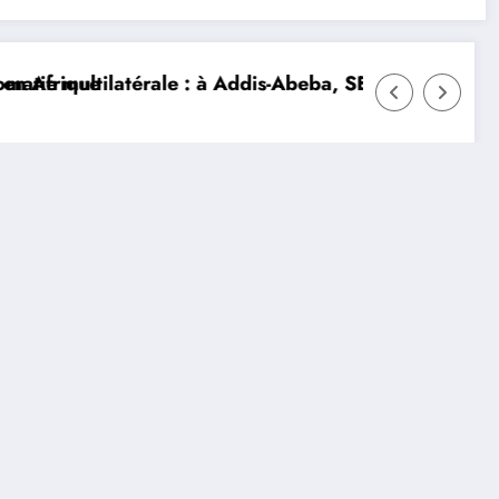
ique
ultilatérale : à Addis-Abeba, SE Mme Nialé Kaba porte 
𝐉𝐎𝐉 𝐃𝐀𝐊𝐀𝐑 𝟐