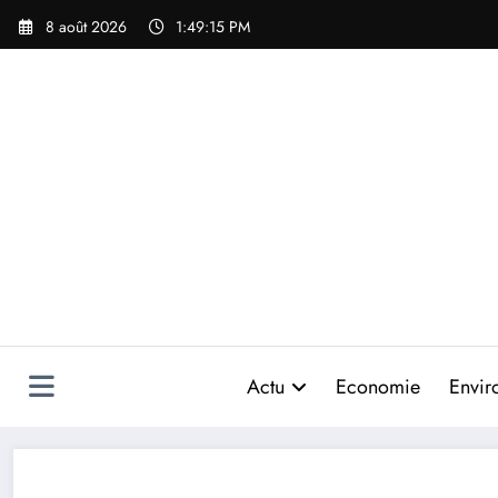
Aller
8 août 2026
1:49:15 PM
au
contenu
Actu
Economie
Envir