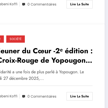
serelle vers la BAL »
Lire La Suite
ebeni Koffi
0 Commentaires
U
SOCIÉTÉ
euner du Cœur -2ᵉ édition :
 Croix-Rouge de Yopougon
umine Noël de 200 enfants à
idarité a une fois de plus parlé à Yopougon. Le
le Boulay
di 27 décembre 2025,…
Lire La Suite
ebeni Koffi
0 Commentaires