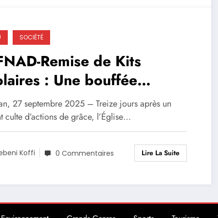
U
SOCIÉTÉ
FNAD-Remise de Kits
laires : Une bouffée
spoir pour une trentaine
an, 27 septembre 2025 – Treize jours après un
lèves
t culte d’actions de grâce, l’Église…
Lire La Suite
ebeni Koffi
0 Commentaires