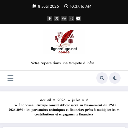
Aller
8 août 2026
10:37:16 AM
au
contenu
Votre repère dans une tempête d'infos
Accueil
2026
juillet
8
Économie | 𝐆𝐫𝐨𝐮𝐩𝐞 𝐜𝐨𝐧𝐬𝐮𝐥𝐭𝐚𝐭𝐢𝐟 𝐜𝐨𝐧𝐬𝐚𝐜𝐫é 𝐚𝐮 𝐟𝐢𝐧𝐚𝐧𝐜𝐞𝐦𝐞𝐧𝐭 𝐝𝐮 𝐏𝐍𝐃
𝟐𝟎𝟐𝟔-𝟐𝟎𝟑𝟎 : 𝐥𝐞𝐬 𝐩𝐚𝐫𝐭𝐞𝐧𝐚𝐢𝐫𝐞𝐬 𝐭𝐞𝐜𝐡𝐧𝐢𝐪𝐮𝐞𝐬 𝐞𝐭 𝐟𝐢𝐧𝐚𝐧𝐜𝐢𝐞𝐫𝐬 𝐩𝐫ê𝐭𝐬 à 𝐦𝐮𝐥𝐭𝐢𝐩𝐥𝐢𝐞𝐫 𝐥𝐞𝐮𝐫𝐬
𝐜𝐨𝐧𝐭𝐫𝐢𝐛𝐮𝐭𝐢𝐨𝐧𝐬 𝐞𝐭 𝐞𝐧𝐠𝐚𝐠𝐞𝐦𝐞𝐧𝐭𝐬 𝐟𝐢𝐧𝐚𝐧𝐜𝐢𝐞𝐫𝐬