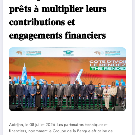
𝐩𝐫ê𝐭𝐬 à 𝐦𝐮𝐥𝐭𝐢𝐩𝐥𝐢𝐞𝐫 𝐥𝐞𝐮𝐫𝐬
𝐜𝐨𝐧𝐭𝐫𝐢𝐛𝐮𝐭𝐢𝐨𝐧𝐬 𝐞𝐭
𝐞𝐧𝐠𝐚𝐠𝐞𝐦𝐞𝐧𝐭𝐬 𝐟𝐢𝐧𝐚𝐧𝐜𝐢𝐞𝐫𝐬
Abidjan, le 08 juillet 2026- Les partenaires techniques et
financiers, notamment le Groupe de la Banque africaine de