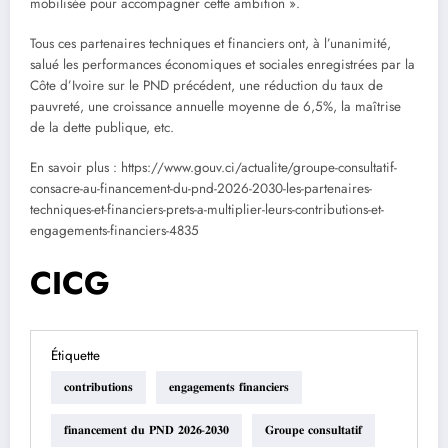
mobilisée pour accompagner cette ambition ».
Tous ces partenaires techniques et financiers ont, à l’unanimité,
salué les performances économiques et sociales enregistrées par la
Côte d’Ivoire sur le PND précédent, une réduction du taux de
pauvreté, une croissance annuelle moyenne de 6,5%, la maîtrise
de la dette publique, etc.
En savoir plus : https://www.gouv.ci/actualite/groupe-consultatif-
consacre-au-financement-du-pnd-2026-2030-les-partenaires-
techniques-et-financiers-prets-a-multiplier-leurs-contributions-et-
engagements-financiers-4835
CICG
Étiquette
𝐜𝐨𝐧𝐭𝐫𝐢𝐛𝐮𝐭𝐢𝐨𝐧𝐬
𝐞𝐧𝐠𝐚𝐠𝐞𝐦𝐞𝐧𝐭𝐬 𝐟𝐢𝐧𝐚𝐧𝐜𝐢𝐞𝐫𝐬
𝐟𝐢𝐧𝐚𝐧𝐜𝐞𝐦𝐞𝐧𝐭 𝐝𝐮 𝐏𝐍𝐃 𝟐𝟎𝟐𝟔-𝟐𝟎𝟑𝟎
𝐆𝐫𝐨𝐮𝐩𝐞 𝐜𝐨𝐧𝐬𝐮𝐥𝐭𝐚𝐭𝐢𝐟