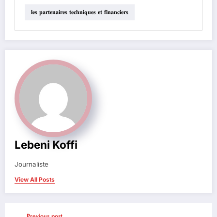
𝐥𝐞𝐬 𝐩𝐚𝐫𝐭𝐞𝐧𝐚𝐢𝐫𝐞𝐬 𝐭𝐞𝐜𝐡𝐧𝐢𝐪𝐮𝐞𝐬 𝐞𝐭 𝐟𝐢𝐧𝐚𝐧𝐜𝐢𝐞𝐫𝐬
Lebeni Koffi
Journaliste
View All Posts
Previous post