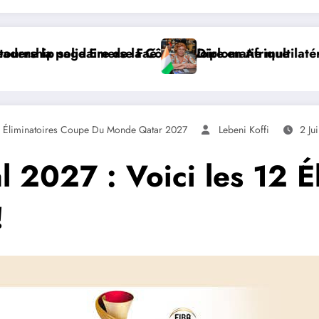
n Afrique
tie multilatérale : à Addis-Abeba, SE Mme Nialé Kaba p
𝐉𝐎𝐉 𝐃𝐀𝐊
,
Éliminatoires Coupe Du Monde Qatar 2027
Lebeni Koffi
2 Ju
l 2027 : Voici les 12 É
!