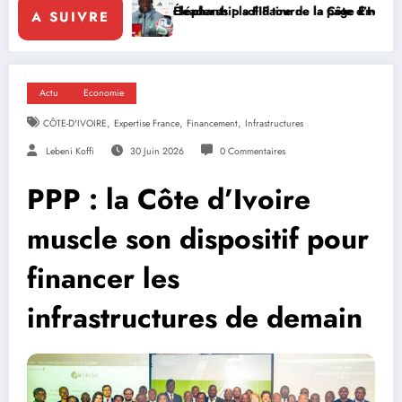
le leadership solidaire de la Côte d’Ivoire en Afrique
Éléphants : la FIF tourne la page Emerse Faé
Diplomatie 
A SUIVRE
Actu
Economie
,
,
,
CÔTE-D'IVOIRE
Expertise France
Financement
Infrastructures
Lebeni Koffi
30 Juin 2026
0 Commentaires
PPP : la Côte d’Ivoire
muscle son dispositif pour
financer les
infrastructures de demain