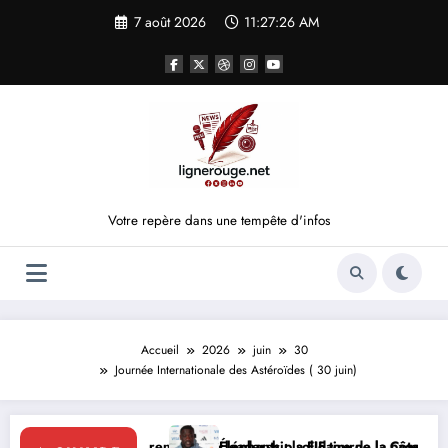
Aller
7 août 2026
11:27:26 AM
au
contenu
Votre repère dans une tempête d'infos
Accueil
2026
juin
30
Journée Internationale des Astéroïdes ( 30 juin)
a renforce le leadership solidaire de la Côte d’Ivoire en Afrique
Éléphants : la FIF tourne la page Emerse Faé
D