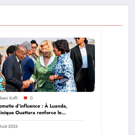
beni Koffi
0
omatie d’influence : À Luanda,
nique Ouattara renforce le
ership solidaire de la Côte d’Ivoire
frique
Août 2026