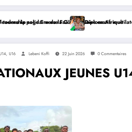
 Afrique
ie multilatérale : à Addis-Abeba, SE Mme Nialé Kaba po
𝐉𝐎𝐉 𝐃𝐀𝐊𝐀
,
U14
U16
Lebeni Koffi
22 Juin 2026
0 Commentaires
IONAUX JEUNES U14 E