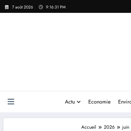
Aller
7 août 2026
9:16:32 PM
au
contenu
Actu
Economie
Envir
Accueil
2026
juin