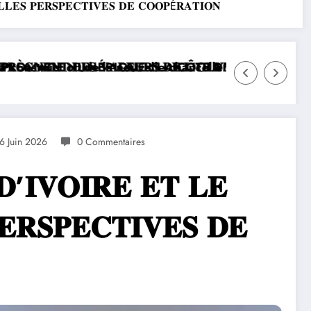
𝐋𝐄𝐒 𝐏𝐄𝐑𝐒𝐏𝐄𝐂𝐓𝐈𝐕𝐄𝐒 𝐃𝐄 𝐂𝐎𝐎𝐏É𝐑𝐀𝐓𝐈𝐎𝐍
AU NIGERIA
𝐎𝐍 𝐃𝐄 𝐂𝐄𝐋𝐄𝐒𝐓𝐄 𝐂𝐎𝐏𝐀 𝐈𝐍𝐓𝐄𝐑𝐍𝐀𝐓𝐈𝐎𝐍𝐀𝐋 : 𝐋𝐄 𝐏𝐑É𝐒
SEM BRICE CLOTAIRE OLIGUI 
6 Juin 2026
0 Commentaires
’𝐈𝐕𝐎𝐈𝐑𝐄 𝐄𝐓 𝐋𝐄
𝐑𝐒𝐏𝐄𝐂𝐓𝐈𝐕𝐄𝐒 𝐃𝐄