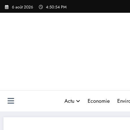
Aller
6 août 2026
4:50:57 PM
au
contenu
Actu
Economie
Envir