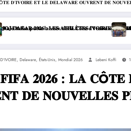
Ô𝐓𝐄 𝐃’𝐈𝐕𝐎𝐈𝐑𝐄 𝐄𝐓 𝐋𝐄 𝐃𝐄𝐋𝐀𝐖𝐀𝐑𝐄 𝐎𝐔𝐕𝐑𝐄𝐍𝐓 𝐃𝐄 𝐍𝐎𝐔𝐕𝐄𝐋
le chancellerie
𝐑𝐒 𝐃𝐄 𝐋’𝐎𝐋𝐘𝐌𝐏𝐈𝐒𝐌𝐄 À É𝐁𝐈𝐌𝐏É
 LA CÔTE D’IVOIRE S’OFFRE UN DOUBLE SUCCÈS 
𝐋𝐀𝐍𝐂𝐄𝐌𝐄𝐍𝐓 𝐃𝐄 𝐋𝐀 𝟖𝐄 É𝐃𝐈𝐓𝐈
,
,
,
D'IVOIRE
Delaware
États-Unis
Mondial 2026
Lebeni Koffi
1
𝐈𝐅𝐀 𝟐𝟎𝟐𝟔 : 𝐋𝐀 𝐂Ô𝐓𝐄 
𝐓 𝐃𝐄 𝐍𝐎𝐔𝐕𝐄𝐋𝐋𝐄𝐒 𝐏