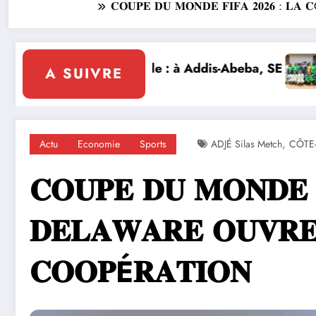
𝐂𝐎𝐔𝐏𝐄 𝐃𝐔 𝐌𝐎𝐍𝐃𝐄 𝐅𝐈𝐅𝐀 𝟐𝟎𝟐𝟔 : 𝐋𝐀 
la Côte d’Ivoire et lance la construction de la nouvel
 𝐀𝐓𝐇𝐋È𝐓𝐄𝐒 𝐈𝐕𝐎𝐈𝐑𝐈𝐄𝐍𝐒 𝐒’𝐈𝐌𝐏𝐑È𝐆𝐍𝐄𝐍𝐓 𝐃𝐄𝐒 𝐕𝐀𝐋𝐄
DIPLOMATIE NUMÉRIQUE :
A SUIVRE
,
Actu
Economie
Sports
ADJÉ Silas Metch
CÔTE-
𝐂𝐎𝐔𝐏𝐄 𝐃𝐔 𝐌𝐎𝐍𝐃𝐄 𝐅
𝐃𝐄𝐋𝐀𝐖𝐀𝐑𝐄 𝐎𝐔𝐕𝐑𝐄
𝐂𝐎𝐎𝐏É𝐑𝐀𝐓𝐈𝐎𝐍