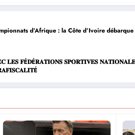
pionnats d’Afrique : la Côte d’Ivoire débarque
𝐂 𝐋𝐄𝐒 𝐅É𝐃É𝐑𝐀𝐓𝐈𝐎𝐍𝐒 𝐒𝐏𝐎𝐑𝐓𝐈𝐕𝐄𝐒 𝐍𝐀𝐓𝐈𝐎𝐍𝐀𝐋
𝐀𝐅𝐈𝐒𝐂𝐀𝐋𝐈𝐓É