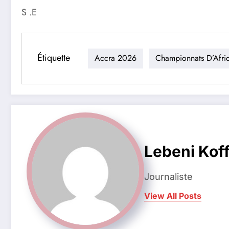
S .E
Étiquette
Accra 2026
Championnats D’Afriq
Lebeni Koff
Journaliste
View All Posts