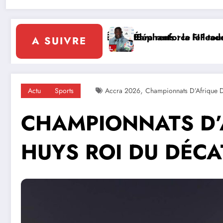
olidaire de la Côte d’Ivoire en Afrique
a page Emerse Faé
Diplomatie multilatérale : à A
A SUIVRE
,
Actu
Sports
Accra 2026
Championnats D’Afrique D
CHAMPIONNATS D’A
HUYS ROI DU DÉC