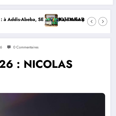
d’Ivoire et lance la construction de la nouvelle chanc
𝐄𝐒 𝐈𝐕𝐎𝐈𝐑𝐈𝐄𝐍𝐒 𝐒’𝐈𝐌𝐏𝐑È𝐆𝐍𝐄𝐍𝐓 𝐃𝐄𝐒 𝐕𝐀𝐋𝐄𝐔𝐑𝐒 𝐃𝐄 
DIPLOMATIE NUMÉRIQUE : LA CÔ
26
0 Commentaires
26 : NICOLAS