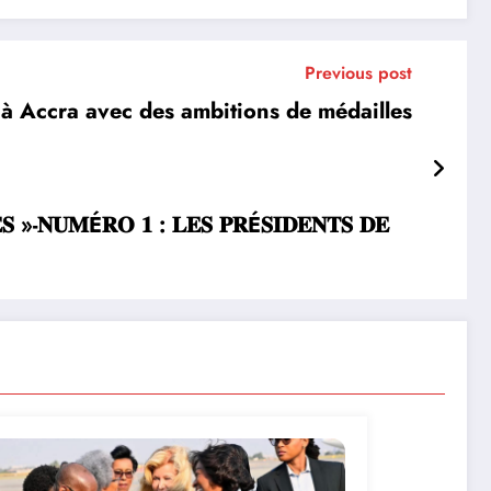
Previous post
 à Accra avec des ambitions de médailles
𝐒 »-𝐍𝐔𝐌É𝐑𝐎 𝟏 : 𝐋𝐄𝐒 𝐏𝐑É𝐒𝐈𝐃𝐄𝐍𝐓𝐒 𝐃𝐄