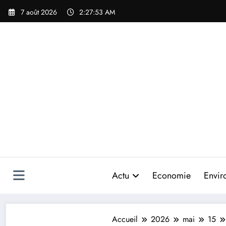
Aller
7 août 2026
2:27:56 AM
au
contenu
Actu
Economie
Envir
Accueil
2026
mai
15