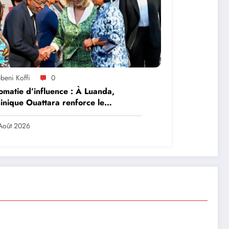
beni Koffi
0
omatie d’influence : À Luanda,
nique Ouattara renforce le
ership solidaire de la Côte d’Ivoire
frique
Août 2026