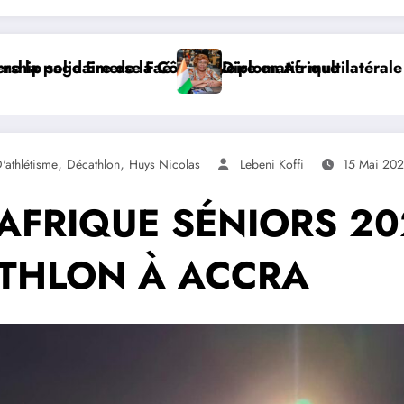
ddis-Abeba, SE Mme Nialé Kaba porte la voix de la Côte 
𝐉𝐎𝐉 𝐃𝐀𝐊𝐀𝐑 𝟐𝟎𝟐𝟔 : 𝐋𝐄𝐒 𝐀𝐓𝐇𝐋È
,
,
'athlétisme
Décathlon
Huys Nicolas
Lebeni Koffi
15 Mai 20
FRIQUE SÉNIORS 20
ATHLON À ACCRA