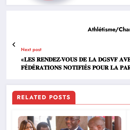
Athlétisme/Cham
Next post
«𝐋𝐄𝐒 𝐑𝐄𝐍𝐃𝐄𝐙-𝐕𝐎𝐔𝐒 𝐃𝐄 𝐋𝐀 𝐃𝐆𝐒𝐕𝐅 𝐀𝐕
𝐅É𝐃É𝐑𝐀𝐓𝐈𝐎𝐍𝐒 𝐍𝐎𝐓𝐈𝐅𝐈É𝐒 𝐏𝐎𝐔𝐑 𝐋𝐀 𝐏𝐀𝐑
RELATED POSTS