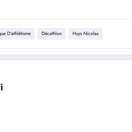
ue D'athlétisme
Décathlon
Huys Nicolas
i