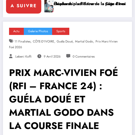
 leadership solidaire de la Côte d’Ivoire en Afrique
Éléphants : la FIF tourne la page Emerse Faé
Diplomatie mul
A SUIVRE
Actu
Galerie Photos
Sports
,
,
,
,
11 Finalistes
CÔTE-D'IVOIRE
Guéla Doué
Martial Godo
Prix Marc-Vivien
Foé 2026
Lebeni Koffi
9 Avril 2026
0 Commentaires
PRIX MARC-VIVIEN FOÉ
(RFI – FRANCE 24) :
GUÉLA DOUÉ ET
MARTIAL GODO DANS
LA COURSE FINALE