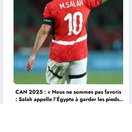
CAN 2025 : « Nous ne sommes pas favoris »
: Salah appelle l’Égypte à garder les pieds
sur terre
9 janvier 2026
Durandeau