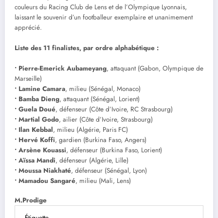
couleurs du Racing Club de Lens et de l’Olympique Lyonnais,
laissant le souvenir d’un footballeur exemplaire et unanimement
apprécié.
Liste des 11 finalistes, par ordre alphabétique :
• Pierre-Emerick Aubameyang
, attaquant (Gabon, Olympique de
Marseille)
• Lamine Camara
, milieu (Sénégal, Monaco)
• Bamba Dieng
, attaquant (Sénégal, Lorient)
• Guela Doué
, défenseur (Côte d’Ivoire, RC Strasbourg)
• Martial Godo
, ailier (Côte d’Ivoire, Strasbourg)
• Ilan Kebbal
, milieu (Algérie, Paris FC)
• Hervé Koffi
, gardien (Burkina Faso, Angers)
• Arsène Kouassi
, défenseur (Burkina Faso, Lorient)
• Aïssa Mandi
, défenseur (Algérie, Lille)
• Moussa Niakhaté
, défenseur (Sénégal, Lyon)
• Mamadou Sangaré
, milieu (Mali, Lens)
M.Prodige
Étiquette