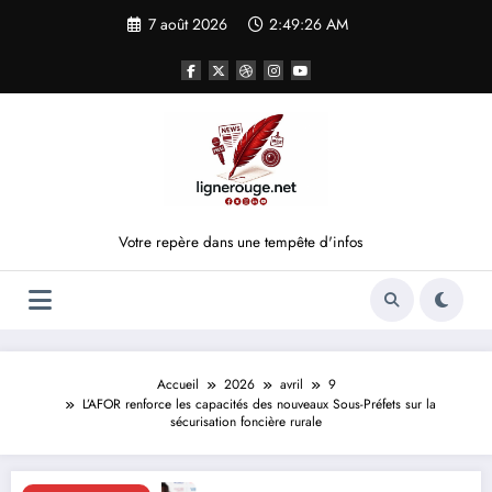
Aller
7 août 2026
2:49:27 AM
au
contenu
Votre repère dans une tempête d'infos
Accueil
2026
avril
9
L’AFOR renforce les capacités des nouveaux Sous-Préfets sur la
sécurisation foncière rurale