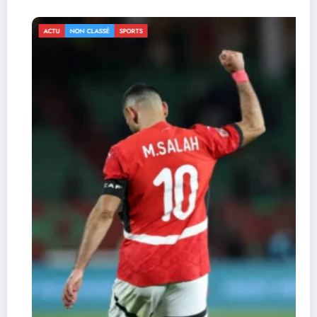
ACTU
NON CLASSÉ
SPORTS
CAN 2025 : le Sénégal renverse le So
(3-1) et file en quarts
3 janvier 2026
Durandeau