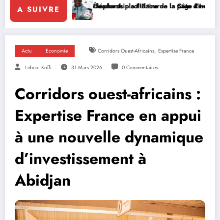
solidaire de la Côte d’Ivoire en Afrique
 la FIF tourne la page Emerse Faé
Diplomatie multilatérale :
A SUIVRE
,
Actu
Economie
Corridors Ouest-Africains
Expertise France
Lebeni Koffi
31 Mars 2026
0 Commentaires
Corridors ouest-africains :
Expertise France en appui
à une nouvelle dynamique
d’investissement à
Abidjan