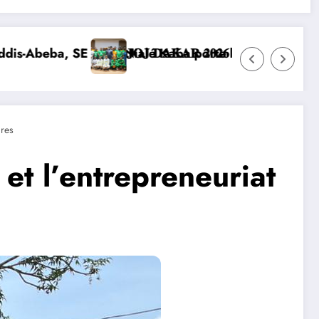
ance la construction de la nouvelle chancellerie
𝐍𝐒 𝐒’𝐈𝐌𝐏𝐑È𝐆𝐍𝐄𝐍𝐓 𝐃𝐄𝐒 𝐕𝐀𝐋𝐄𝐔𝐑𝐒 𝐃𝐄 𝐋’𝐎𝐋𝐘𝐌𝐏𝐈𝐒𝐌
DIPLOMATIE NUMÉRIQUE : LA CÔTE D’IVOIRE
res
et l’entrepreneuriat