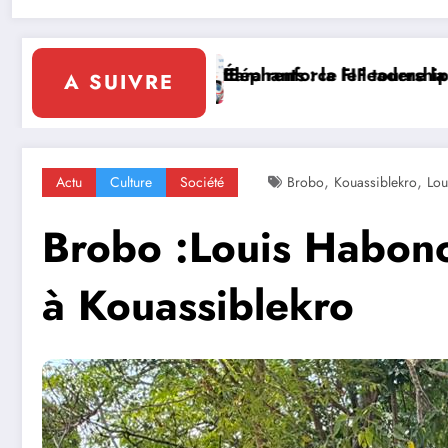
 Côte d’Ivoire en Afrique
Faé
Diplomatie multilatérale : à Addis-Abeba, SE
A SUIVRE
,
,
Actu
Culture
Société
Brobo
Kouassiblekro
Lou
Brobo :Louis Habono
à Kouassiblekro