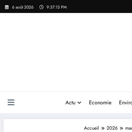
Aller
6 août 2026
9:37:16 PM
au
contenu
Actu
Economie
Envir
Accueil
2026
ma