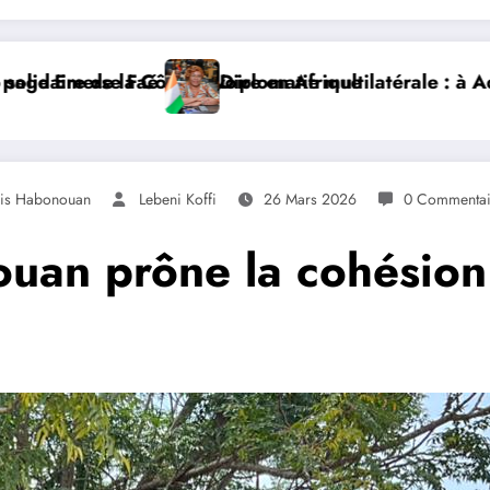
 Mme Nialé Kaba porte la voix de la Côte d’Ivoire et l
𝐉𝐎𝐉 𝐃𝐀𝐊𝐀𝐑 𝟐𝟎𝟐𝟔 : 𝐋𝐄𝐒 𝐀𝐓𝐇𝐋È𝐓𝐄𝐒 𝐈𝐕𝐎𝐈𝐑𝐈
is Habonouan
Lebeni Koffi
26 Mars 2026
0 Commentai
uan prône la cohésion 