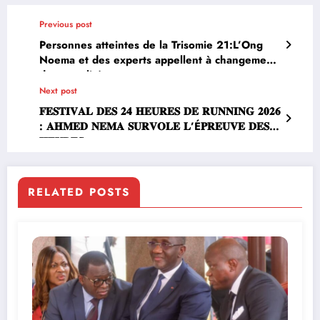
Previous post
Personnes atteintes de la Trisomie 21:L’Ong
Noema et des experts appellent à changement
de mentalité
Next post
𝐅𝐄𝐒𝐓𝐈𝐕𝐀𝐋 𝐃𝐄𝐒 𝟐𝟒 𝐇𝐄𝐔𝐑𝐄𝐒 𝐃𝐄 𝐑𝐔𝐍𝐍𝐈𝐍𝐆 𝟐𝟎𝟐𝟔
: 𝐀𝐇𝐌𝐄𝐃 𝐍𝐄𝐌𝐀 𝐒𝐔𝐑𝐕𝐎𝐋𝐄 𝐋’É𝐏𝐑𝐄𝐔𝐕𝐄 𝐃𝐄𝐒 𝟑
𝐇𝐄𝐔𝐑𝐄𝐒
RELATED POSTS