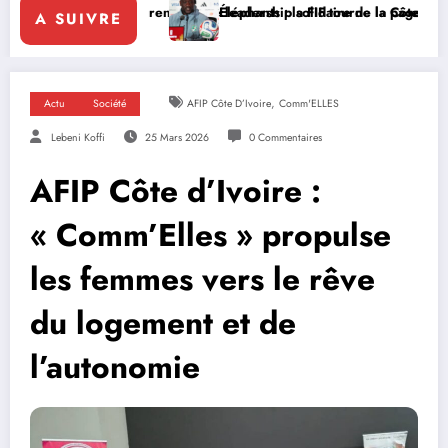
rce le leadership solidaire de la Côte d’Ivoire en Afrique
Éléphants : la FIF tourne la page Emerse Faé
Diplomat
A SUIVRE
,
Actu
Société
AFIP Côte D’Ivoire
Comm'ELLES
Lebeni Koffi
25 Mars 2026
0 Commentaires
AFIP Côte d’Ivoire :
« Comm’Elles » propulse
les femmes vers le rêve
du logement et de
l’autonomie