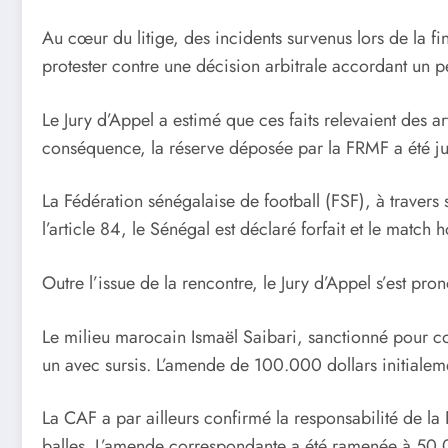
Au cœur du litige, des incidents survenus lors de la f
protester contre une décision arbitrale accordant un p
Le Jury d’Appel a estimé que ces faits relevaient des 
conséquence, la réserve déposée par la FRMF a été j
La Fédération sénégalaise de football (FSF), à travers
l’article 84, le Sénégal est déclaré forfait et le match
Outre l’issue de la rencontre, le Jury d’Appel s’est pro
Le milieu marocain Ismaël Saibari, sanctionné pour co
un avec sursis. L’amende de 100.000 dollars initialeme
La CAF a par ailleurs confirmé la responsabilité de 
balles. L’amende correspondante a été ramenée à 50.