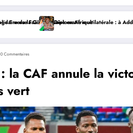
Nialé Kaba porte la voix de la Côte d’Ivoire et lance 
𝐉𝐎𝐉 𝐃𝐀𝐊𝐀𝐑 𝟐𝟎𝟐𝟔 : 𝐋𝐄𝐒 𝐀𝐓𝐇𝐋È𝐓𝐄𝐒 𝐈𝐕𝐎𝐈𝐑𝐈𝐄𝐍𝐒 
0 Commentaires
la CAF annule la victo
s vert