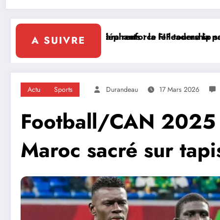
 d’Ivoire en Afrique
Diplomatie multilatérale : à Addis-Abeba, SE Mme 
A SUIVRE
Actu
Sports
Durandeau
17 Mars 2026
Football/CAN 2025 : 
Maroc sacré sur tapi