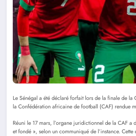
Le Sénégal a été déclaré forfait lors de la finale de 
la Confédération africaine de football (CAF) rendue m
Réuni le 17 mars, l’organe juridictionnel de la CAF a 
et fondé », selon un communiqué de l’instance. Cette 