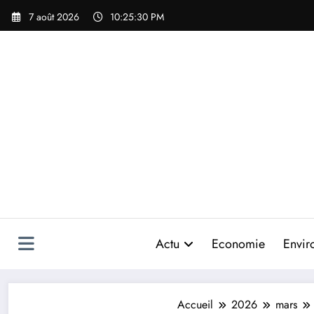
Aller
7 août 2026
10:25:32 PM
au
contenu
Actu
Economie
Envir
Accueil
2026
mars