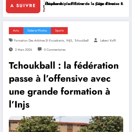
 la Côte d’Ivoire en Afrique
ne la page Emerse Faé
Diplomatie multilatérale : à Addis-Abe
A SUIVRE
Actu
Galerie Photos
Sports
,
,
Formation Des Arbitres Et Encadrants
INJS
Tchoukball
Lebeni Koffi
2 Mars 2026
0 Commentaires
Tchoukball : la fédération
passe à l’offensive avec
une grande formation à
l’Injs