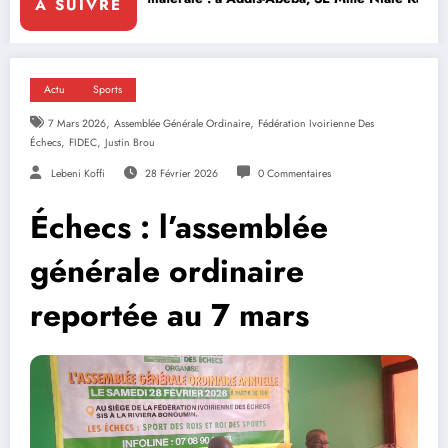
A SUIVRE
Actu
Sports
,
,
7 Mars 2026
Assemblée Générale Ordinaire
Fédération Ivoirienne Des
,
,
Échecs
FIDEC
Justin Brou
Lebeni Koffi
28 Février 2026
0 Commentaires
Échecs : l’assemblée
générale ordinaire
reportée au 7 mars