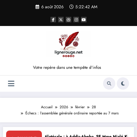
Aller
6 août 2026
5:22:43 AM
au
contenu
Votre repère dans une tempête d'infos
Accueil
2026
février
28
Échecs : l’assemblée générale ordinaire reportée au 7 mars
 : à Addis-Abeba, SE Mme Nialé Kaba porte la voix de la Côte d’Ivoire e
𝐉𝐎𝐉 𝐃𝐀𝐊𝐀𝐑 𝟐𝟎𝟐𝟔 : 𝐋𝐄𝐒 𝐀