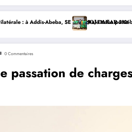
 de la Côte d’Ivoire et lance la construction de la no
𝐄𝐒 𝐀𝐓𝐇𝐋È𝐓𝐄𝐒 𝐈𝐕𝐎𝐈𝐑𝐈𝐄𝐍𝐒 𝐒’𝐈𝐌𝐏𝐑È𝐆𝐍𝐄𝐍𝐓 𝐃𝐄𝐒 𝐕𝐀
DIPLOMATIE NUMÉRIQU
0 Commentaires
le passation de charges