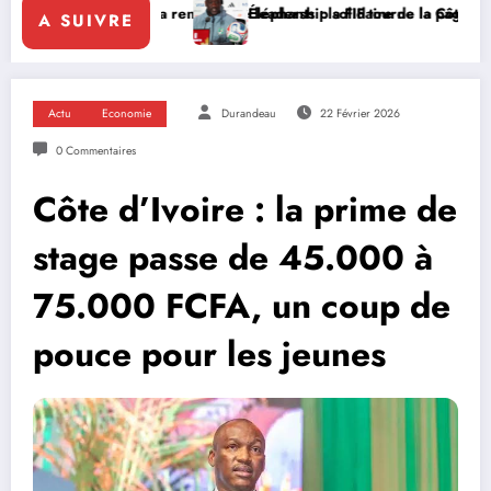
ara renforce le leadership solidaire de la Côte d’Ivoire en Afrique
Éléphants : la FIF tourne la page Emerse Faé
A SUIVRE
Actu
Economie
Durandeau
22 Février 2026
0 Commentaires
Côte d’Ivoire : la prime de
stage passe de 45.000 à
75.000 FCFA, un coup de
pouce pour les jeunes