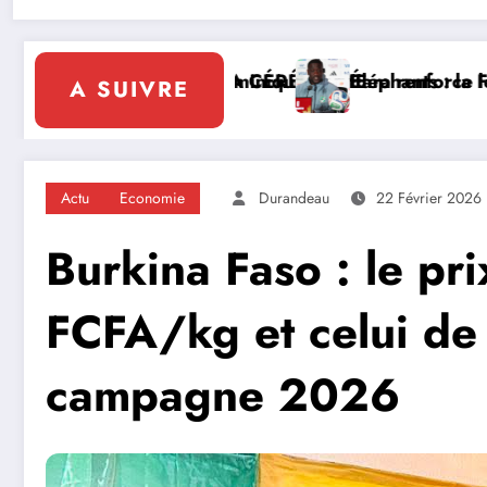
le leadership solidaire de la Côte d’Ivoire en Afriqu
la FIF tourne la page Emerse Faé
Diplomatie mult
A SUIVRE
Actu
Economie
Durandeau
22 Février 2026
Burkina Faso : le pr
FCFA/kg et celui de
campagne 2026