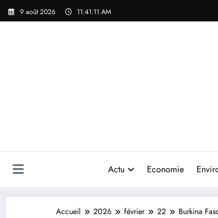
Aller
9 août 2026
11:41:13 AM
au
contenu
Actu
Economie
Envir
Accueil
2026
février
22
Burkina Fas