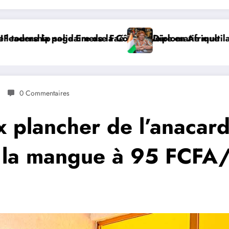
e
ilatérale : à Addis-Abeba, SE Mme Nialé Kaba porte la 
𝐉𝐎𝐉 𝐃𝐀𝐊𝐀𝐑 𝟐𝟎𝟐
0 Commentaires
ix plancher de l’anacar
 la mangue à 95 FCFA/