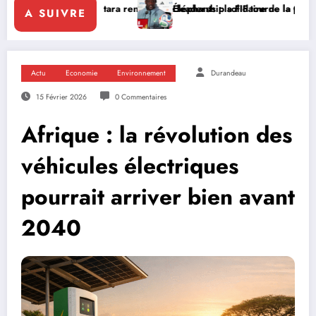
e Ouattara renforce le leadership solidaire de la Côte d’Ivoire en Afr
Éléphants : la FIF tourne la page Emerse Faé
A SUIVRE
Actu
Economie
Environnement
Durandeau
15 Février 2026
0 Commentaires
Afrique : la révolution des
véhicules électriques
pourrait arriver bien avant
2040