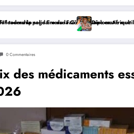
 en Afrique
matie multilatérale : à Addis-Abeba, SE Mme Nialé Kaba
𝐉𝐎𝐉 𝐃𝐀
0 Commentaires
rix des médicaments ess
2026