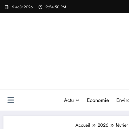
Aller
6 août 2026
9:54:52 PM
au
contenu
Actu
Economie
Envir
Accueil
2026
février