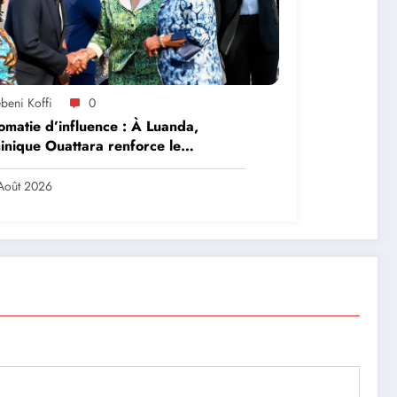
beni Koffi
0
omatie d’influence : À Luanda,
nique Ouattara renforce le
ership solidaire de la Côte d’Ivoire
frique
Août 2026