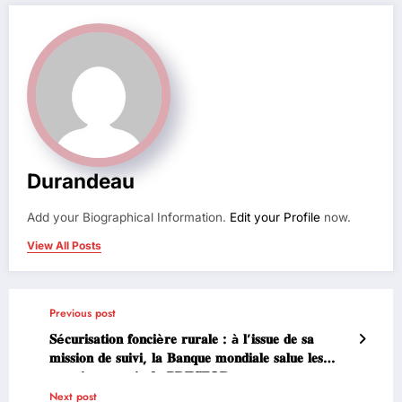
Durandeau
Add your Biographical Information.
Edit your Profile
now.
View All Posts
Previous post
𝐒é𝐜𝐮𝐫𝐢𝐬𝐚𝐭𝐢𝐨𝐧 𝐟𝐨𝐧𝐜𝐢è𝐫𝐞 𝐫𝐮𝐫𝐚𝐥𝐞 : à 𝐥’𝐢𝐬𝐬𝐮𝐞 𝐝𝐞 𝐬𝐚
𝐦𝐢𝐬𝐬𝐢𝐨𝐧 𝐝𝐞 𝐬𝐮𝐢𝐯𝐢, 𝐥𝐚 𝐁𝐚𝐧𝐪𝐮𝐞 𝐦𝐨𝐧𝐝𝐢𝐚𝐥𝐞 𝐬𝐚𝐥𝐮𝐞 𝐥𝐞𝐬
𝐩𝐫𝐞𝐦𝐢𝐞𝐫𝐬 𝐚𝐜𝐪𝐮𝐢𝐬 𝐝𝐮 𝐏𝐑𝐄𝐒𝐅𝐎𝐑
Next post