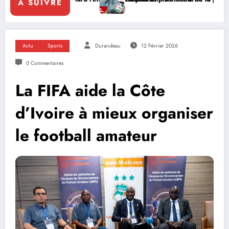
A SUIVRE
Actu
Sports
Durandeau
12 Février 2026
0 Commentaires
La FIFA aide la Côte
d’Ivoire à mieux organiser
le football amateur