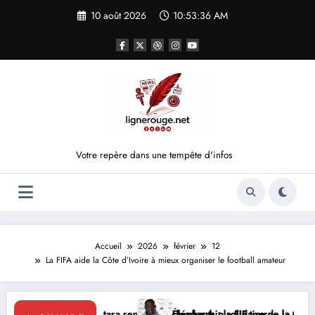
Aller
10 août 2026
10:53:36 AM
au
contenu
Votre repère dans une tempête d'infos
Accueil
2026
février
12
La FIFA aide la Côte d’Ivoire à mieux organiser le football amateur
attara renforce le leadership solidaire de la Côte d’Ivoire en Afrique
Éléphants : la FIF tourne la page Emerse Faé