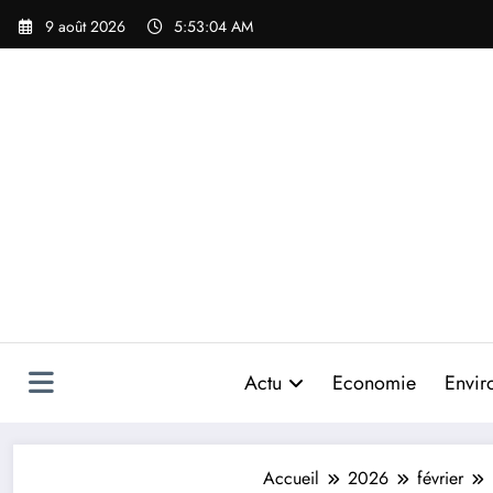
Aller
9 août 2026
5:53:07 AM
au
contenu
Actu
Economie
Envir
Accueil
2026
février