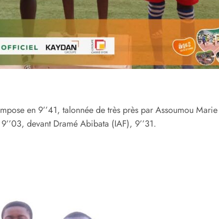
’impose en 9’’41, talonnée de très près par Assoumou Mari
n 9’’03, devant Dramé Abibata (IAF), 9’’31.