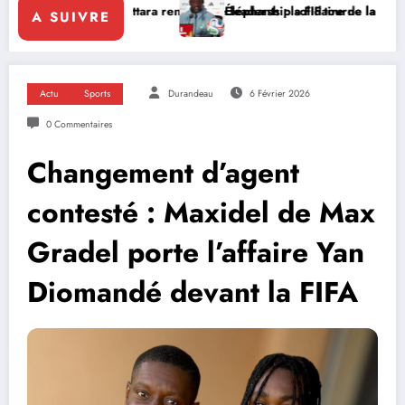
uattara renforce le leadership solidaire de la Côte d’Ivoire en Afriqu
Éléphants : la FIF tourne la page Emerse Faé
A SUIVRE
Actu
Sports
Durandeau
6 Février 2026
0 Commentaires
Changement d’agent
contesté : Maxidel de Max
Gradel porte l’affaire Yan
Diomandé devant la FIFA