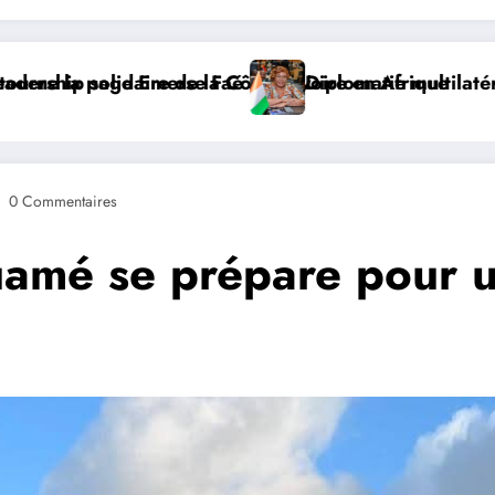
 en Afrique
matie multilatérale : à Addis-Abeba, SE Mme Nialé Kaba
𝐉𝐎𝐉 𝐃𝐀
0 Commentaires
ouamé se prépare pour 