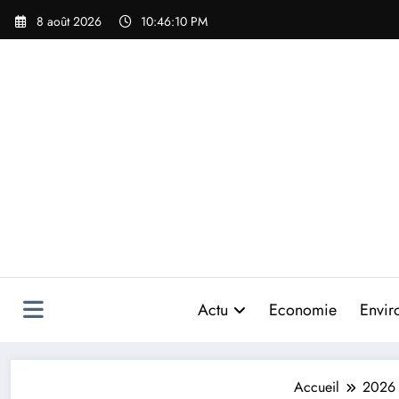
Aller
8 août 2026
10:46:11 PM
au
contenu
Actu
Economie
Envir
Accueil
2026