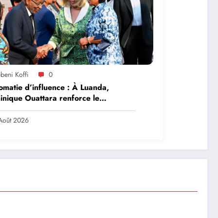
beni Koffi
0
omatie d’influence : À Luanda,
nique Ouattara renforce le
ership solidaire de la Côte d’Ivoire
frique
Août 2026