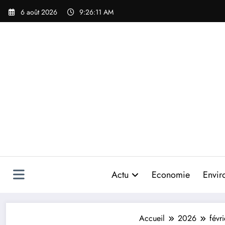
Aller
6 août 2026
9:26:13 AM
au
contenu
Actu
Economie
Envir
Accueil
2026
févri