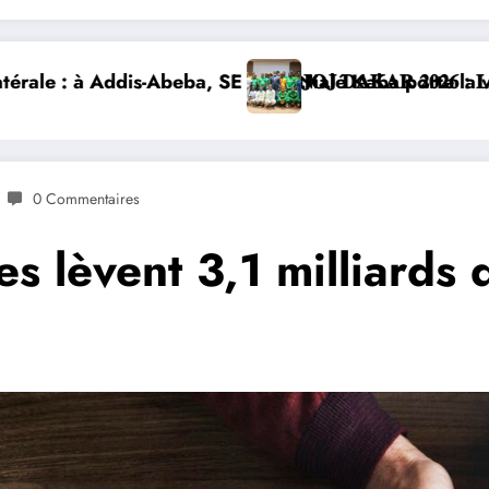
ix de la Côte d’Ivoire et lance la construction de la 
 𝐋𝐄𝐒 𝐀𝐓𝐇𝐋È𝐓𝐄𝐒 𝐈𝐕𝐎𝐈𝐑𝐈𝐄𝐍𝐒 𝐒’𝐈𝐌𝐏𝐑È𝐆𝐍𝐄𝐍𝐓 𝐃𝐄𝐒 𝐕
DIPLOMATIE NUMÉRIQ
0 Commentaires
nes lèvent 3,1 milliards