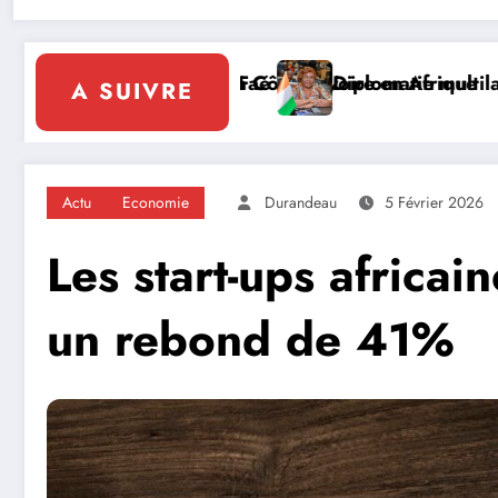
atérale : à Addis-Abeba, SE Mme Nialé Kaba porte la vo
𝐉𝐎𝐉 𝐃𝐀𝐊𝐀𝐑 𝟐𝟎𝟐𝟔 :
A SUIVRE
Actu
Economie
Durandeau
5 Février 2026
Les start-ups africai
un rebond de 41%