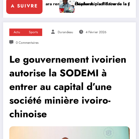
attara renforce le leadership solidaire de la Côte d’Ivoire en Afrique
Éléphants : la FIF tourne la page Emerse Faé
A SUIVRE
Actu
Sports
Durandeau
4 Février 2026
0 Commentaires
Le gouvernement ivoirien
autorise la SODEMI à
entrer au capital d’une
société minière ivoiro-
chinoise