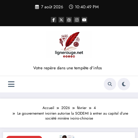
Aller
7 août 2026
10:40:49 PM
au
contenu
Votre repère dans une tempête d'infos
Accueil
2026
février
4
Le gouvernement ivoirien autorise la SODEMI à entrer au capital d’une
société minière ivoiro-chinoise