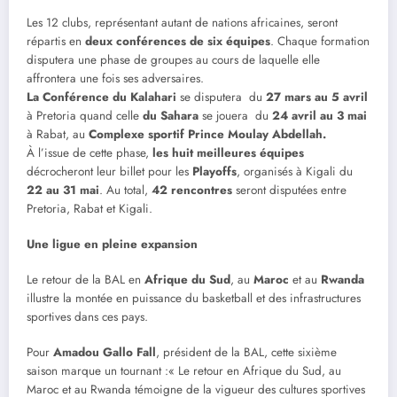
Les 12 clubs, représentant autant de nations africaines, seront
répartis en
deux conférences de six équipes
. Chaque formation
disputera une phase de groupes au cours de laquelle elle
affrontera une fois ses adversaires.
La Conférence du Kalahari
se disputera du
27 mars au 5 avril
à Pretoria quand celle
du Sahara
se jouera du
24 avril au 3 mai
à Rabat, au
Complexe sportif Prince Moulay Abdellah.
À l’issue de cette phase,
les huit meilleures équipes
décrocheront leur billet pour les
Playoffs
, organisés à Kigali du
22 au 31 mai
. Au total,
42 rencontres
seront disputées entre
Pretoria, Rabat et Kigali.
Une ligue en pleine expansion
Le retour de la BAL en
Afrique du Sud
, au
Maroc
et au
Rwanda
illustre la montée en puissance du basketball et des infrastructures
sportives dans ces pays.
Pour
Amadou Gallo Fall
, président de la BAL, cette sixième
saison marque un tournant :« Le retour en Afrique du Sud, au
Maroc et au Rwanda témoigne de la vigueur des cultures sportives