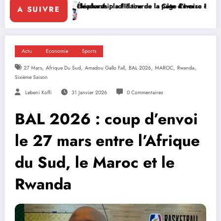
le leadership solidaire de la Côte d’Ivoire en Afrique
Éléphants : la FIF tourne la page Emerse Faé
Diplomatie 
A SUIVRE
Actu
Economie
Sports
,
,
,
,
,
,
27 Mars
Afrique Du Sud
Amadou Gallo Fall
BAL 2026
MAROC
Rwanda
Sixième Saison
Lebeni Koffi
31 Janvier 2026
0 Commentaires
BAL 2026 : coup d’envoi
le 27 mars entre l’Afrique
du Sud, le Maroc et le
Rwanda