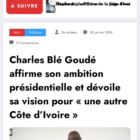
ce le leadership solidaire de la Côte d’Ivoire en Afrique
Éléphants : la FIF tourne la page Emerse Faé
Diplomati
A SUIVRE
Actu
Politique
Durandeau
28 Janvier 2026
0 Commentaires
Charles Blé Goudé
affirme son ambition
présidentielle et dévoile
sa vision pour « une autre
Côte d’Ivoire »