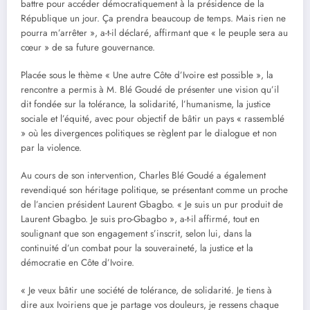
battre pour accéder démocratiquement à la présidence de la
République un jour. Ça prendra beaucoup de temps. Mais rien ne
pourra m’arrêter », a-t-il déclaré, affirmant que « le peuple sera au
cœur » de sa future gouvernance.
Placée sous le thème « Une autre Côte d’Ivoire est possible », la
rencontre a permis à M. Blé Goudé de présenter une vision qu’il
dit fondée sur la tolérance, la solidarité, l’humanisme, la justice
sociale et l’équité, avec pour objectif de bâtir un pays « rassemblé
» où les divergences politiques se règlent par le dialogue et non
par la violence.
Au cours de son intervention, Charles Blé Goudé a également
revendiqué son héritage politique, se présentant comme un proche
de l’ancien président Laurent Gbagbo. « Je suis un pur produit de
Laurent Gbagbo. Je suis pro-Gbagbo », a-t-il affirmé, tout en
soulignant que son engagement s’inscrit, selon lui, dans la
continuité d’un combat pour la souveraineté, la justice et la
démocratie en Côte d’Ivoire.
« Je veux bâtir une société de tolérance, de solidarité. Je tiens à
dire aux Ivoiriens que je partage vos douleurs, je ressens chaque