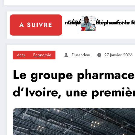
eadership solidaire de la Côte d’Ivoire en Afrique
F tourne la page Emerse Faé
Diplomatie multilat
A SUIVRE
Actu
Economie
Durandeau
27 Janvier 2026
Le groupe pharmace
d’Ivoire, une premi