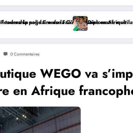
érale : à Addis-Abeba, SE Mme Nialé Kaba porte la voix 
𝐉𝐎𝐉 𝐃𝐀𝐊𝐀𝐑 𝟐𝟎𝟐𝟔 : 𝐋
0 Commentaires
utique WEGO va s’impl
ère en Afrique francop