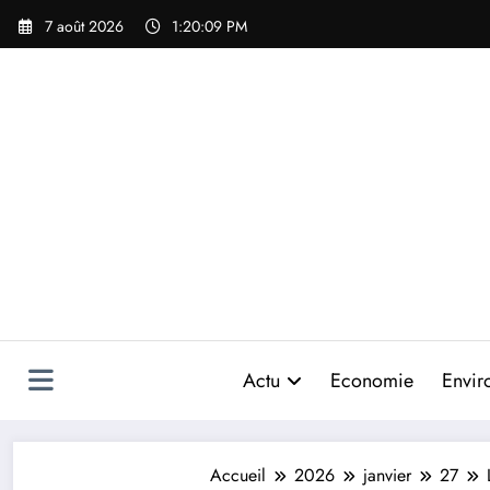
Aller
7 août 2026
1:20:12 PM
au
contenu
Actu
Economie
Envir
Accueil
2026
janvier
27