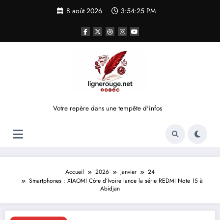
Aller
8 août 2026
3:54:26 PM
au
contenu
Votre repère dans une tempête d'infos
Accueil
2026
janvier
24
Smartphones : XIAOMI Côte d’Ivoire lance la série REDMI Note 15 à
Abidjan