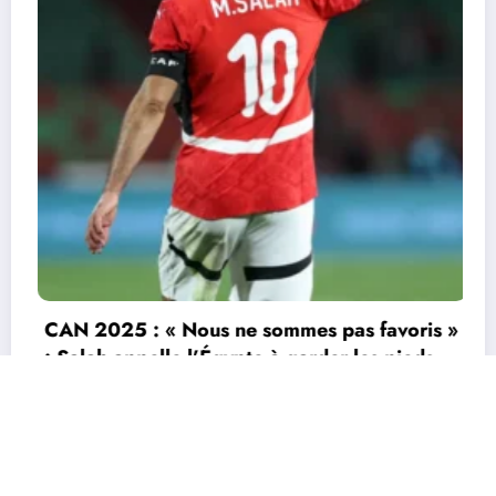
CAN 2025 : le Sénégal renverse le Souda
(3-1) et file en quarts
3 janvier 2026
Durandeau
Actu
Economie
Environnement
Grands Genres
Sports
s »
Tourisme
TV
Contactez nous
s
Site conçu par EcofinanceCI | Powered By
SpiceThemes