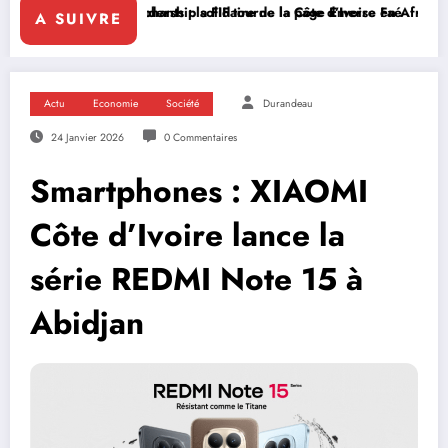
 de la Côte d’Ivoire en Afrique
ourne la page Emerse Faé
Diplomatie multilatérale : à Addis-A
A SUIVRE
Actu
Economie
Société
Durandeau
24 Janvier 2026
0 Commentaires
Smartphones : XIAOMI
Côte d’Ivoire lance la
série REDMI Note 15 à
Abidjan