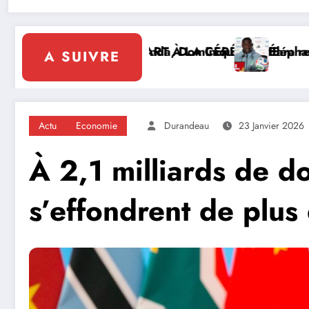
 LA CÉRÉMONIE
ominique Ouattara renforce le leadership solidaire de
Éléphants : la FIF tourne la page Emer
A SUIVRE
Actu
Economie
Durandeau
23 Janvier 2026
À 2,1 milliards de dol
s’effondrent de plu