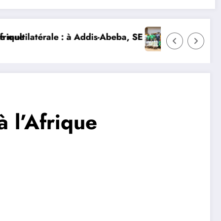
SE Mme Nialé Kaba porte la voix de la Côte d’Ivoire et
𝐉𝐎𝐉 𝐃𝐀𝐊𝐀𝐑 𝟐𝟎𝟐𝟔 : 𝐋𝐄𝐒 𝐀𝐓𝐇𝐋È𝐓𝐄𝐒 𝐈𝐕𝐎𝐈𝐑
à l’Afrique