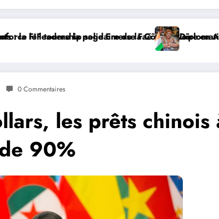
 la Côte d’Ivoire en Afrique
se Faé
Diplomatie multilatérale : à Addis-Abeba, 
0 Commentaires
lars, les prêts chinois 
s de 90%