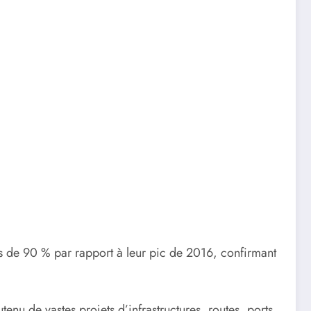
lus de 90 % par rapport à leur pic de 2016, confirmant
nu de vastes projets d’infrastructures, routes, ports,