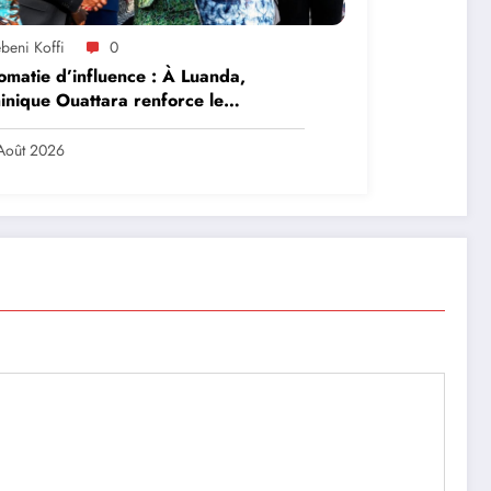
beni Koffi
0
omatie d’influence : À Luanda,
nique Ouattara renforce le
ership solidaire de la Côte d’Ivoire
frique
Août 2026