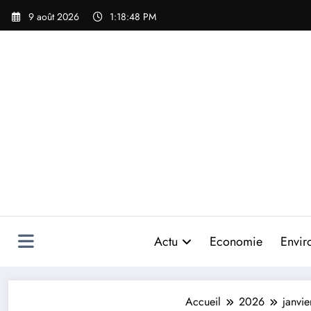
Aller
9 août 2026
1:18:49 PM
au
contenu
Actu
Economie
Envir
Accueil
2026
janvie