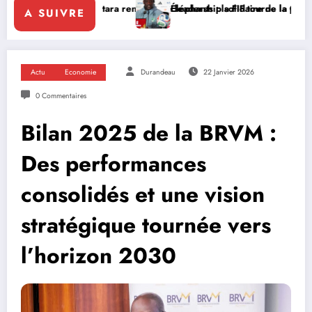
ara renforce le leadership solidaire de la Côte d’Ivoire en Afrique
Éléphants : la FIF tourne la page Emerse Faé
A SUIVRE
Actu
Economie
Durandeau
22 Janvier 2026
0 Commentaires
Bilan 2025 de la BRVM :
Des performances
consolidés et une vision
stratégique tournée vers
l’horizon 2030