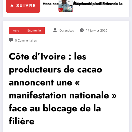
uattara renforce le leadership solidaire de la Côte d’Ivoire en Afriqu
Éléphants : la FIF tourne la page Emerse Faé
A SUIVRE
Actu
Economie
Durandeau
19 Janvier 2026
0 Commentaires
Côte d’Ivoire : les
producteurs de cacao
annoncent une «
manifestation nationale »
face au blocage de la
filière