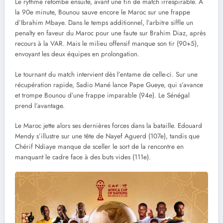
Le rythme retombe ensuite, avant une fin de match irrespirable. À
la 90e minute, Bounou sauve encore le Maroc sur une frappe
d’Ibrahim Mbaye. Dans le temps additionnel, l’arbitre siffle un
penalty en faveur du Maroc pour une faute sur Brahim Diaz, après
recours à la VAR. Mais le milieu offensif manque son tir (90+5),
envoyant les deux équipes en prolongation.
Le tournant du match intervient dès l’entame de celle-ci. Sur une
récupération rapide, Sadio Mané lance Pape Gueye, qui s’avance
et trompe Bounou d’une frappe imparable (94e). Le Sénégal
prend l’avantage.
Le Maroc jette alors ses dernières forces dans la bataille. Edouard
Mendy s’illustre sur une tête de Nayef Aguerd (107e), tandis que
Chérif Ndiaye manque de sceller le sort de la rencontre en
manquant le cadre face à des buts vides (111e).