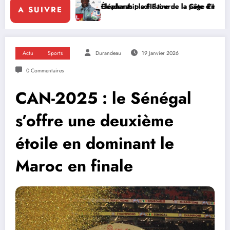
le leadership solidaire de la Côte d’Ivoire en Afrique
Éléphants : la FIF tourne la page Emerse Faé
Diplomatie 
A SUIVRE
Actu
Sports
Durandeau
19 Janvier 2026
0 Commentaires
CAN-2025 : le Sénégal
s’offre une deuxième
étoile en dominant le
Maroc en finale