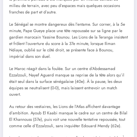
milieu de terrain, avec peu d’espaces mais quelques occasions
franches de part et d’autre.
Le Sénégal se montre dangereux dès l’entame. Sur corner, à la 5e
minute, Pape Gueye place une tête repoussée sur sa ligne par le
gardien marocain Yassine Bounou. Les Lions de la Teranga insistent
et frôlent l’ouverture du score à la 37e minute, lorsque Iliman
Ndiaye, oublié sur le côté droit, se présente face à Bounou,
impérial dans son duel.
Le Maroc réagit dans la foulée. Sur un centre d’Abdessamad
Ezzalzouli, Nayef Aguerd manque sa reprise de la tête alors qu’il
était seul dans la surface sénégalaise (40e). À la pause, les deux
équipes se neutralisent (0-0), mais laissent entrevoir un match
ouvert.
Au retour des vestiaires, les Lions de l’Atlas affichent davantage
d’ambition. Ayoub El Kaabi manque le cadre sur un centre de Bilal
El Khannouss (57e), puis voit une nouvelle tentative repoussée, tout
comme celle d’Ezzalzouli, sans inquiéter Edouard Mendy (62e).