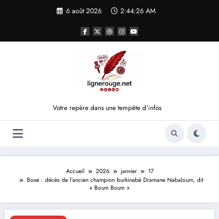
Aller
6 août 2026
2:44:26 AM
au
contenu
Votre repère dans une tempête d'infos
Accueil
2026
janvier
17
Boxe : décès de l’ancien champion burkinabè Dramane Nabaloum, dit
« Boum Boum »