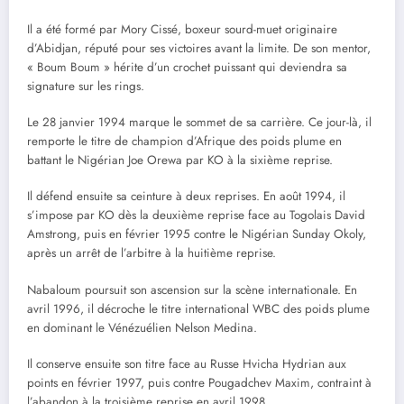
Il a été formé par Mory Cissé, boxeur sourd-muet originaire
d’Abidjan, réputé pour ses victoires avant la limite. De son mentor,
« Boum Boum » hérite d’un crochet puissant qui deviendra sa
signature sur les rings.
Le 28 janvier 1994 marque le sommet de sa carrière. Ce jour-là, il
remporte le titre de champion d’Afrique des poids plume en
battant le Nigérian Joe Orewa par KO à la sixième reprise.
Il défend ensuite sa ceinture à deux reprises. En août 1994, il
s’impose par KO dès la deuxième reprise face au Togolais David
Amstrong, puis en février 1995 contre le Nigérian Sunday Okoly,
après un arrêt de l’arbitre à la huitième reprise.
Nabaloum poursuit son ascension sur la scène internationale. En
avril 1996, il décroche le titre international WBC des poids plume
en dominant le Vénézuélien Nelson Medina.
Il conserve ensuite son titre face au Russe Hvicha Hydrian aux
points en février 1997, puis contre Pougadchev Maxim, contraint à
l’abandon à la troisième reprise en avril 1998.