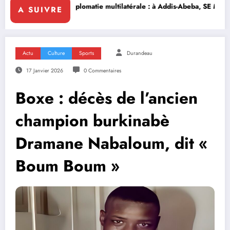
e
Diplomatie multilatérale : à Addis-Abeba, SE Mme Nialé Kaba porte 
A SUIVRE
Actu
Culture
Sports
Durandeau
17 Janvier 2026
0 Commentaires
Boxe : décès de l’ancien
champion burkinabè
Dramane Nabaloum, dit «
Boum Boum »