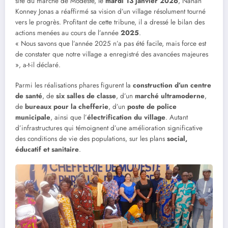
site du marché de Modeste, le
mardi 13 janvier 2026
, Nanan
Konney Jonas a réaffirmé sa vision d’un village résolument tourné
vers le progrès. Profitant de cette tribune, il a dressé le bilan des
actions menées au cours de l’année
2025
.
« Nous savons que l’année 2025 n’a pas été facile, mais force est
de constater que notre village a enregistré des avancées majeures
», a-t-il déclaré.
Parmi les réalisations phares figurent la
construction d’un centre
de santé
, de
six salles de classe
, d’un
marché ultramoderne
,
de
bureaux pour la chefferie
, d’un
poste de police
municipale
, ainsi que l’
électrification du village
. Autant
d’infrastructures qui témoignent d’une amélioration significative
des conditions de vie des populations, sur les plans
social,
éducatif et sanitaire
.