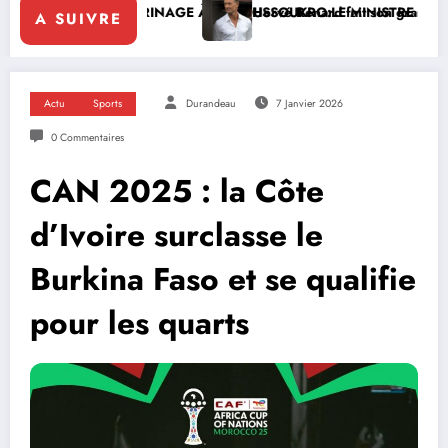
LERINAGE À YAMOUSSOUKRO:LE MINISTRE PAULIN CLAUDE DANHO 
Hervé Renard fait son grand retour à la tête des Élé
A SUIVRE
Actu
Sports
Durandeau
7 Janvier 2026
0 Commentaires
CAN 2025 : la Côte
d’Ivoire surclasse le
Burkina Faso et se qualifie
pour les quarts