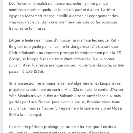
Dès l’entame, le match s’annonce accroché, rythmé par de
nombreux duels et quelques fautes de part et d’autre. L’arbitre
égyptien Mohamed Mansour veille à contenir l’engagement des
vingt-deux acteurs, dans une première période où les occasions
franches se font rares.
L’Algérie tente néanmoins d’imposer sa maîtrise technique. Rafik
Belghali se signale par un centre-tir dangereux (21e), avant que
Cédric Bakambu ne réponde presque immédiatement pour la RD
Congo, sa frappe à ras de terre étant détournée. Sur le corner
suivant, Axel Tuanzebe manque de peu l’ouverture du score, sa tête
passant à côté (26e).
Si la possession reste majoritairement algérienne, les Léopards se
projettent rapidement en contre. À la 33e minute, le centre d’Aaron
Wan-Bissaka trouve la tête de Bakambu, sans succès face aux buts
gardés par Luca Zidane. Juste avant la pause, Ibrahim Maza tente
sa chance, mais sa frappe fuit également le cadre de Lionel Mpasi
(0-0 à la mi-temps).
La seconde période prolonge ce bras de fer tactique. Les deux
équipes se livrent avec prudence, laissant peu d’espaces et