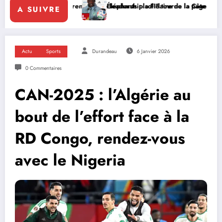
ara renforce le leadership solidaire de la Côte d’Ivoire en Afrique
Éléphants : la FIF tourne la page Emerse Faé
A SUIVRE
Actu
Sports
Durandeau
6 Janvier 2026
0 Commentaires
CAN-2025 : l’Algérie au
bout de l’effort face à la
RD Congo, rendez-vous
avec le Nigeria