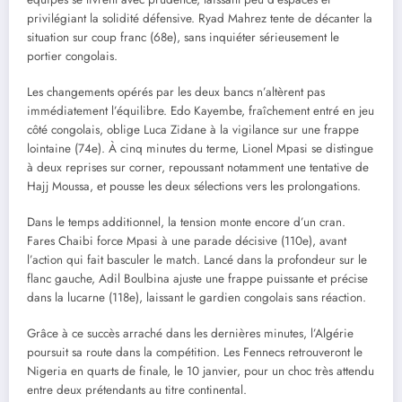
privilégiant la solidité défensive. Ryad Mahrez tente de décanter la
situation sur coup franc (68e), sans inquiéter sérieusement le
portier congolais.
Les changements opérés par les deux bancs n’altèrent pas
immédiatement l’équilibre. Edo Kayembe, fraîchement entré en jeu
côté congolais, oblige Luca Zidane à la vigilance sur une frappe
lointaine (74e). À cinq minutes du terme, Lionel Mpasi se distingue
à deux reprises sur corner, repoussant notamment une tentative de
Hajj Moussa, et pousse les deux sélections vers les prolongations.
Dans le temps additionnel, la tension monte encore d’un cran.
Fares Chaibi force Mpasi à une parade décisive (110e), avant
l’action qui fait basculer le match. Lancé dans la profondeur sur le
flanc gauche, Adil Boulbina ajuste une frappe puissante et précise
dans la lucarne (118e), laissant le gardien congolais sans réaction.
Grâce à ce succès arraché dans les dernières minutes, l’Algérie
poursuit sa route dans la compétition. Les Fennecs retrouveront le
Nigeria en quarts de finale, le 10 janvier, pour un choc très attendu
entre deux prétendants au titre continental.