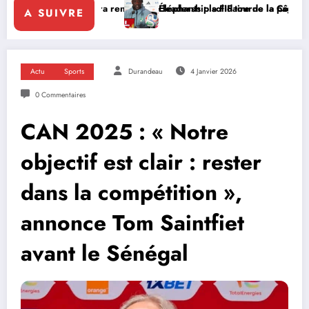
ttara renforce le leadership solidaire de la Côte d’Ivoire en Afrique
Éléphants : la FIF tourne la page Emerse Faé
A SUIVRE
Actu
Sports
Durandeau
4 Janvier 2026
0 Commentaires
CAN 2025 : « Notre
objectif est clair : rester
dans la compétition »,
annonce Tom Saintfiet
avant le Sénégal