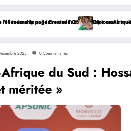
d’Ivoire en Afrique
Diplomatie multilatérale : à Addis-Abeba, SE Mme N
Décembre 2025
0 Commentaires
rique du Sud : Hoss
et méritée »