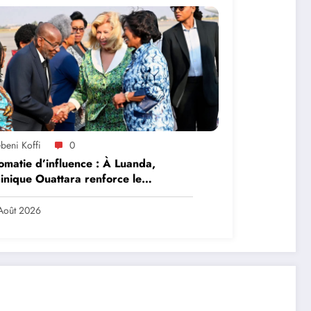
beni Koffi
0
omatie d’influence : À Luanda,
nique Ouattara renforce le
ership solidaire de la Côte d’Ivoire
frique
Août 2026