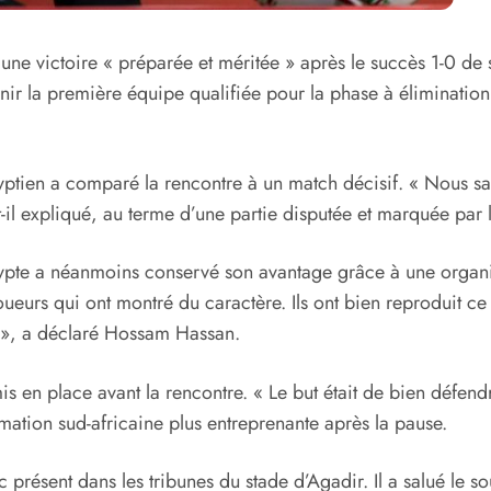
ne victoire « préparée et méritée » après le succès 1-0 de 
nir la première équipe qualifiée pour la phase à élimination
 égyptien a comparé la rencontre à un match décisif. « Nous s
a-t-il expliqué, au terme d’une partie disputée et marquée pa
gypte a néanmoins conservé son avantage grâce à une organis
 joueurs qui ont montré du caractère. Ils ont bien reproduit c
ux », a déclaré Hossam Hassan.
mis en place avant la rencontre. « Le but était de bien défend
mation sud-africaine plus entreprenante après la pause.
résent dans les tribunes du stade d’Agadir. Il a salué le s