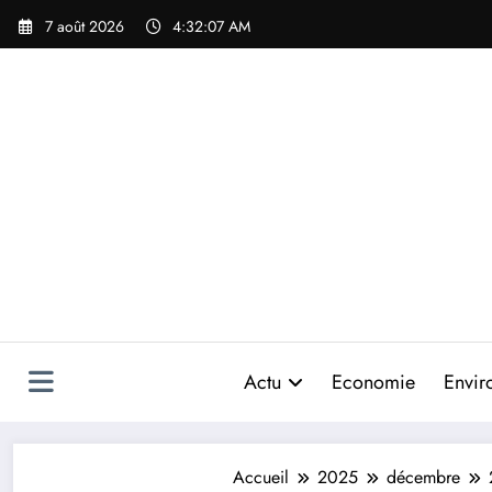
Aller
7 août 2026
4:32:09 AM
au
contenu
Actu
Economie
Envir
Accueil
2025
décembre