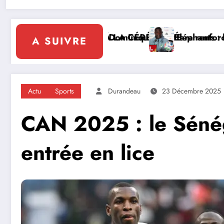
LA CÉRÉMONIE
inique Ouattara renforce le leadership solidaire de l
Éléphants : la FIF tourne la page Emerse
A SUIVRE
Actu
Sports
Durandeau
23 Décembre 2025
CAN 2025 : le Sénég
entrée en lice