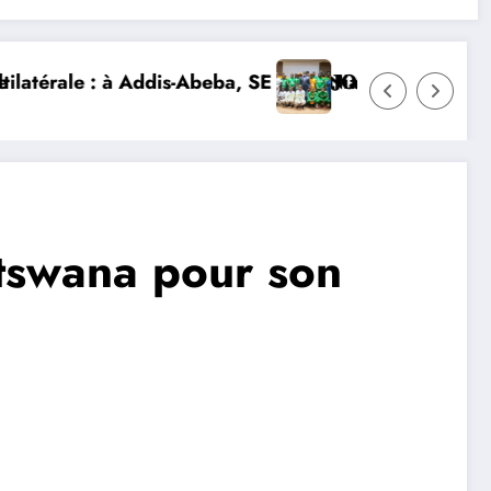
 Mme Nialé Kaba porte la voix de la Côte d’Ivoire et l
𝐉𝐎𝐉 𝐃𝐀𝐊𝐀𝐑 𝟐𝟎𝟐𝟔 : 𝐋𝐄𝐒 𝐀𝐓𝐇𝐋È𝐓𝐄𝐒 𝐈𝐕𝐎𝐈𝐑𝐈
tswana pour son