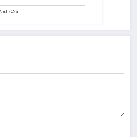
ership solidaire de la Côte d’Ivoire
frique
Août 2026