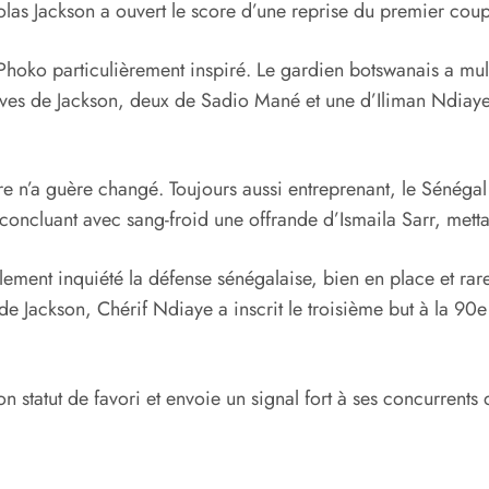
las Jackson a ouvert le score d’une reprise du premier coup,
 Phoko particulièrement inspiré. Le gardien botswanais a mult
es de Jackson, deux de Sadio Mané et une d’Iliman Ndiaye, a
re n’a guère changé. Toujours aussi entreprenant, le Sénégal
oncluant avec sang-froid une offrande d’Ismaila Sarr, mettan
lement inquiété la défense sénégalaise, bien en place et rare
de Jackson, Chérif Ndiaye a inscrit le troisième but à la 90e
on statut de favori et envoie un signal fort à ses concurren