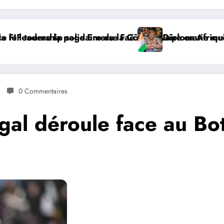
a Côte d’Ivoire en Afrique
 Faé
Diplomatie multilatérale : à Addis-Abeba, SE
0 Commentaires
al déroule face au Bo